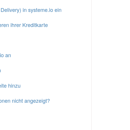
elivery) in systeme.io ein
ren ihrer Kreditkarte
io an
n
ite hinzu
nen nicht angezeigt?