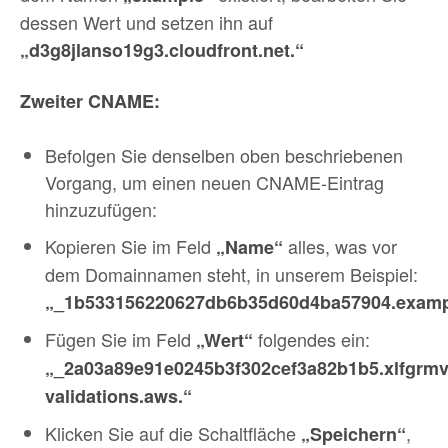
dessen Wert und setzen ihn auf
„d3g8jlanso19g3.cloudfront.net.“
Zweiter CNAME:
Befolgen Sie denselben oben beschriebenen
Vorgang, um einen neuen CNAME-Eintrag
hinzuzufügen:
Kopieren Sie im Feld
alles, was vor
„Name“
dem Domainnamen steht, in unserem Beispiel:
„_1b533156220627db6b35d60d4ba57904.examp
Fügen Sie im Feld
folgendes ein:
„Wert“
„_2a03a89e91e0245b3f302cef3a82b1b5.xlfgrmv
validations.aws.“
Klicken Sie auf die Schaltfläche
,
„Speichern“