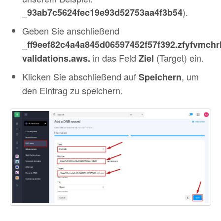
).
_93ab7c5624fec19e93d52753aa4f3b54
Geben Sie anschließend
_ff9eef82c4a4a845d06597452f57f392.zfyfvmchr
in das Feld
(Target) ein.
validations.aws.
Ziel
Klicken Sie abschließend auf
, um
Speichern
den Eintrag zu speichern.